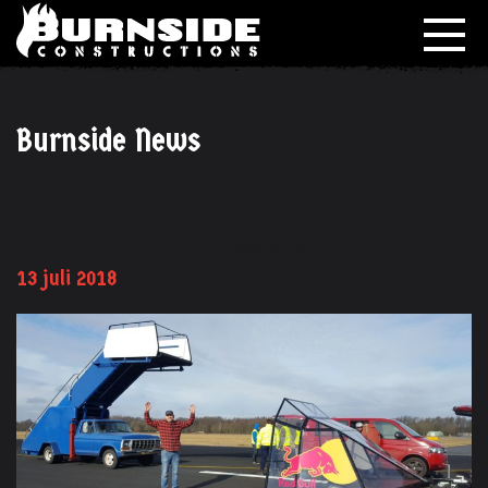
Burnside News
IMG-20180308-WA0026
13 juli 2018