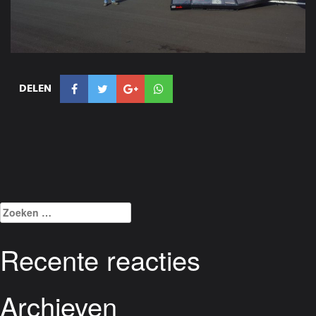
DELEN
Zoeken
naar:
Recente reacties
Archieven