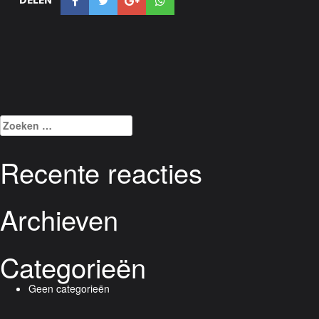
DELEN
Zoeken
naar:
Recente reacties
Archieven
Categorieën
Geen categorieën