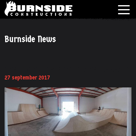
Burnside News
19402196_1439518859452325_6
27 september 2017