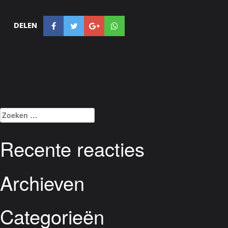
DELEN
Zoeken
naar:
Recente reacties
Archieven
Categorieën