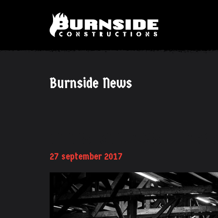
Burnside News
0008_605A9855-AS-
27 september 2017