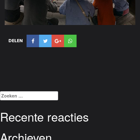
DELEN
Zoeken
naar:
Recente reacties
Archieven