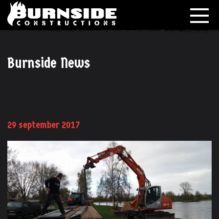
Burnside News
17800415_1471590016207336_4
29 september 2017