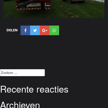
DELEN
Zoeken
naar:
Recente reacties
Archieven