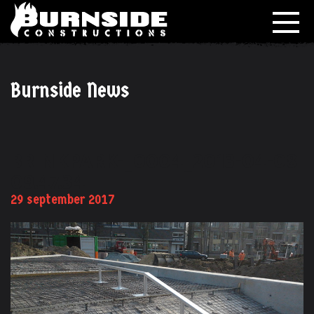
Burnside News
BRINKPARK-_0004_2013-04-08
09.47.34
29 september 2017