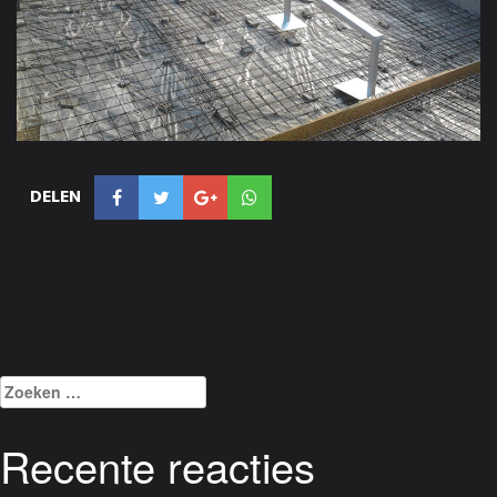
DELEN
Zoeken
naar:
Recente reacties